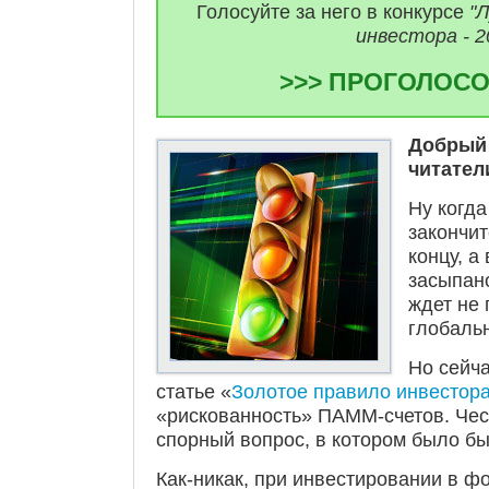
Голосуйте за него в конкурсе
"
инвестора - 2
>>> ПРОГОЛОСО
Добрый 
читател
Ну когда
закончи
концу, а
засыпано
ждет не 
глобальн
Но сейча
статье «
Золотое правило инвестор
«рискованность» ПАММ-счетов. Чес
спорный вопрос, в котором было б
Как-никак, при инвестировании в ф