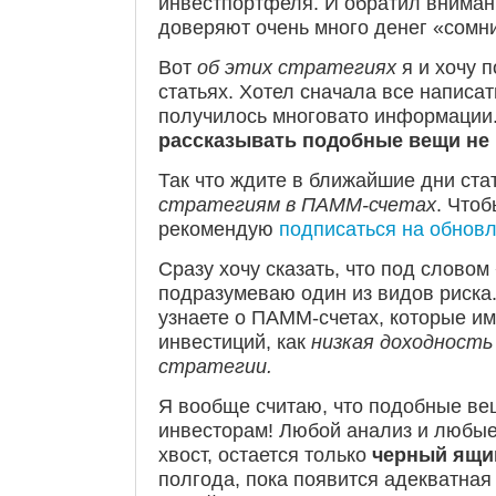
инвестпортфеля.
И обратил внимани
доверяют очень много денег «сомн
Вот
об этих стратегиях
я и хочу 
статьях. Хотел сначала все написат
получилось многовато информации
рассказывать подобные вещи не 
Так что ждите в ближайшие дни ста
стратегиям в ПАММ-счетах
. Чтоб
рекомендую
подписаться на обновл
Сразу хочу сказать, что под словом
подразумеваю один из видов риска
узнаете о ПАММ-счетах, которые им
инвестиций, как
низкая доходность
стратегии.
Я вообще считаю, что подобные ве
инвесторам! Любой анализ и любые
хвост, остается только
черный ящи
полгода, пока появится адекватна