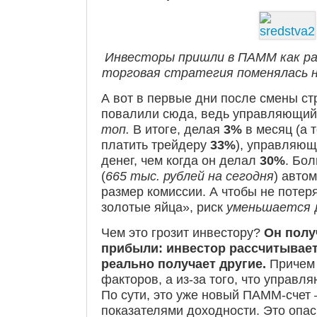
Инвесторы пришли в ПАММ как раз
торговая стратегия поменялась н
А вот в первые дни после смены ст
повалили сюда, ведь управляющий
топ.
В итоге, делая
3%
в месяц (а 
платить трейдеру
33%
), управляющ
денег, чем когда он делал
30%
. Бо
(
665 тыс. рублей на сегодня
) авто
размер комиссии. А чтобы не потер
золотые яйца», риск
уменьшается
Чем это грозит инвестору?
Он полу
прибыли: и
нвестор рассчитывает
реально получает другие.
Причем 
факторов, а из-за того, что управ
По сути, это уже новый ПАММ-счет 
показателями доходности. Это опас