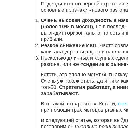
Подводя итог по первой стратегии,
основные признаки «нового разгона
Очень высокая доходность в на
(более 10% в месяц)
, но в послед
выглядит горизонтально, то есть и
прибыли.
Резкое снижение ИКП
. Часто совп
капитала управляющего и наплыво
Несколько длинных и крупных сдел
разгона, или же
«сидение в рынке
Кстати, это вполне могут быть аккау
Очень уж похож стиль, да и ники ка
топ-50.
Стратегия работает, а инв
зарабатывают.
Вот такой вот «разгон». Кстати,
оце
при помощи трех методов разных м
В следующей статье, которая выйде
поговорим об
идеально ровных гра