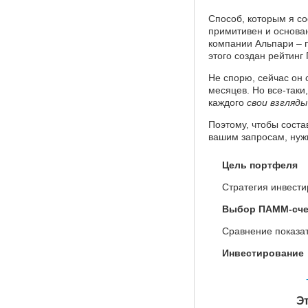
Способ, которым я с
примитивен и основан
компании Альпари – 
этого создан рейтинг
Не спорю, сейчас он 
месяцев. Но все-таки,
каждого
свои взгляды
Поэтому, чтобы сост
вашим запросам, нужн
Цель портфеля
Стратегия инвест
Выбор ПАММ-сче
Сравнение показа
Инвестирование
Эт