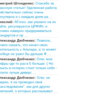
митрий Штонденко:
Спасибо за
лассную статью! Удаленная работа
ействительно сейчас очень
опулярна и с каждым днем ра …
иколай:
AForex, как указано на их
айте, регулируется ЦРФИН, и
олжен наверно придерживаться
тандартов и пр …
лександр Дюбченко:
Повезло,
ожно сказать, что начал свою
еятельность с Альпари, а то может
ообще не ушел бы дальше Ф …
лександр Дюбченко:
Олег, мои
ифры где-то раз в 5 больше :( Но
инить в потерях стоит только себя -
тоило лучше диверс …
лександр Дюбченко:
Олег, не
верен, я не проводил своё
расследование", как для других
омпаний, о которых рассказывал …