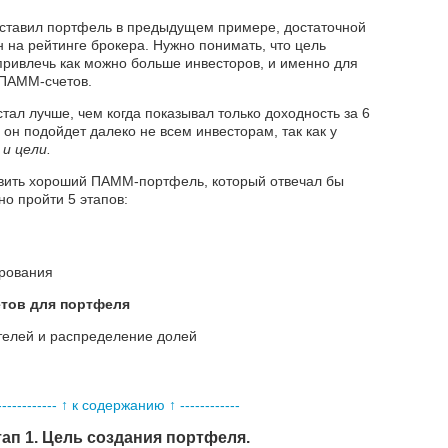
оставил портфель в предыдущем примере, достаточной
 на рейтинге брокера. Нужно понимать, что цель
привлечь как можно больше инвесторов, и именно для
 ПАММ-счетов.
стал лучше, чем когда показывал только доходность за 6
 он подойдет далеко не всем инвесторам, так как у
 и цели.
авить хороший ПАММ-портфель, который отвечал бы
о пройти 5 этапов:
ирования
тов для портфеля
телей и распределение долей
------------ ↑ к содержанию ↑ ------------
ап 1. Цель создания портфеля.