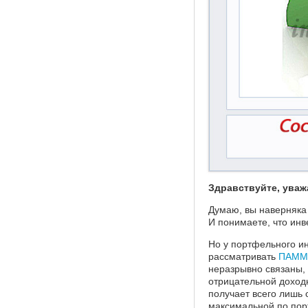
Здравствуйте, ува
Думаю, вы наверняка
И понимаете, что инв
Но у портфельного и
рассматривать
ПАММ-
неразрывно связаны, 
отрицательной доходн
получает всего лишь
максимальной по по