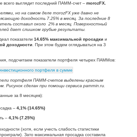
ше всего выглядит последний ПАММ-счет –
morozFX.
елями, но на самом деле
morozFX уже давно не
ясающую доходность 7.25% в месяц. За последние 8
атель составил около 2% в месяц. Поверхностный
телей дает слишком грубые результаты.
идеал показатели
14.65% максимальной просадки
и
ной доходности
. При этом будем оглядываться на 3
ения, подсчитаем показатели портфеля четырех ПАММов:
атели портфеля ПАММ-счетов выделены красным
м. Рисунок сделан при помощи сервиса
pammin.ru.
данные за 8 месяцев):
садка –
4,1% (14.65%)
ть –
4,1% (7.25%)
ходности (хотя, если учесть слабость статистики
 проиграли). Зато максимальная просадка составила