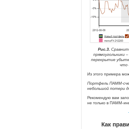
Рис.3.
Сравнит
прямоугольники –
перекрытие убытк
что 
Из этого примера мо
Портфель ПАММ-счет
небольшой потери д
Рекомендую вам запом
не только в ПАММ-инв
Как прав