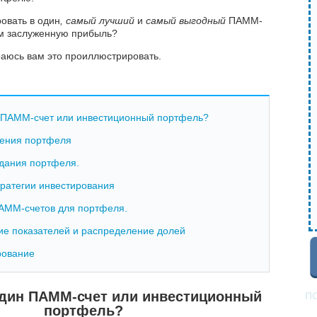
овать в один
, самый лучший
и
самый выгодный
ПАММ-
ом заслуженную прибыль?
раюсь вам это проиллюстрировать.
н ПАММ-счет или инвестиционный портфель?
ления портфеля
здания портфеля.
тратегии инвестирования
ПАММ-счетов для портфеля.
ие показателей и распределение долей
рование
один ПАММ-счет или инвестиционный
П
портфель?