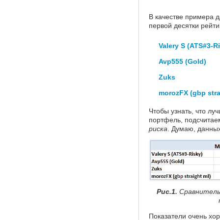
В качестве примера 
первой десятки рейти
Valery S (ATS#3-R
Avp555 (Gold)
Zuks
morozFX (gbp stra
Чтобы узнать, что лу
портфель, подсчитае
риска
. Думаю, данных
Рис.1.
Сравнитель
Показатели очень хо