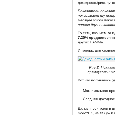
доходность/риск луч
Показатели показат
показывает ту потр
месяцев этот показ
анализ двух показа
То есть, возьмем за 
7.25% среднемесяч
других ПАММа.
И теперь, для сравн
Рис.2
. Показ
прямоугольнико
Вот что получилось (
Максимальная про
Средняя доходнос
Да, мы проиграли в до
morozFX, не так уж и