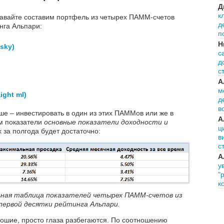
Д
к
давайте составим портфель из четырех ПАММ-счетов
д
нга Альпари:
п
Н
isky)
с
д
с
А
м
ight ml)
д
в
чше – инвестировать в один из этих ПАММов или же в
А
м показатели
основные показатели доходности и
ц
 за полгода будет достаточно:
в
с
А
у
"
к
ная таблица показателей четырех ПАММ-счетов из
первой десятки рейтинга Альпари.
рошие, просто глаза разбегаются. По соотношению