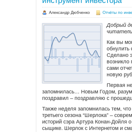
инструмент инвестора
Александр Дюбченко
Отчёты по инв
Добрый д
читатели
Как вы мо
обнулить 
Сделано э
возникло 
сами отче
новую руб
Первая не
запомнилась… Новым Годом, разуме
поздравил – поздравляю с прошед
Также неделя запомнилась тем, чт
третьего сезона “Шерлока” – совре
историй сэра Артура Конан-Дойля 
сыщике. Шерлок с Интернетом и с