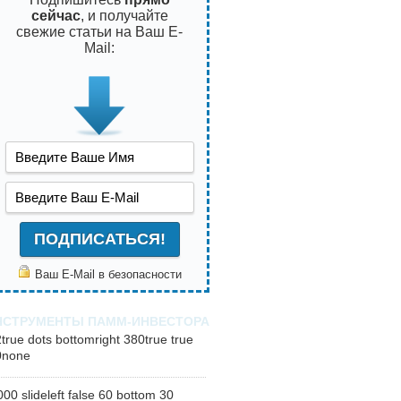
сейчас
, и получайте
свежие статьи на Ваш E-
Mail:
Ваш E-Mail в безопасности
НСТРУМЕНТЫ ПАММ-ИНВЕСТОРА
2
true
dots
bottomright
380
true
true
0
none
000
slideleft
false
60
bottom
30