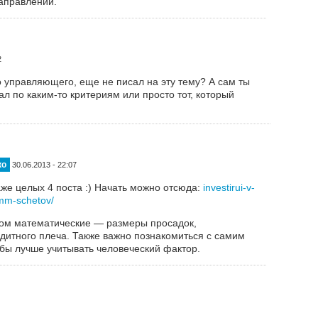
направлении.
2
 управляющего, еще не писал на эту тему? А сам ты
 по каким-то критериям или просто тот, который
ко
30.06.2013 - 22:07
аже целых 4 поста :) Начать можно отсюда:
investirui-v-
amm-schetov/
ном математические — размеры просадок,
дитного плеча. Также важно познакомиться с самим
бы лучше учитывать человеческий фактор.