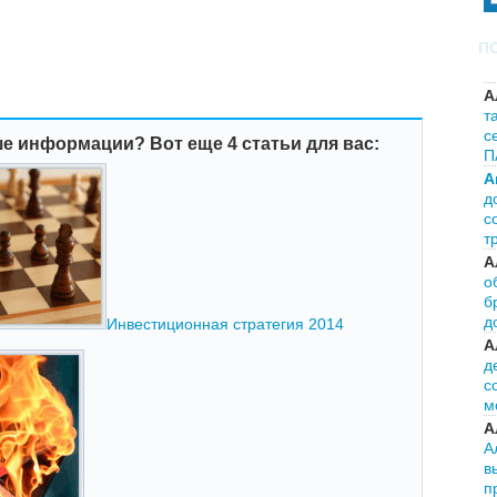
П
А
т
с
е информации? Вот еще 4 статьи для вас:
П
А
д
с
т
А
о
б
д
Инвестиционная стратегия 2014
А
д
с
м
А
А
в
п