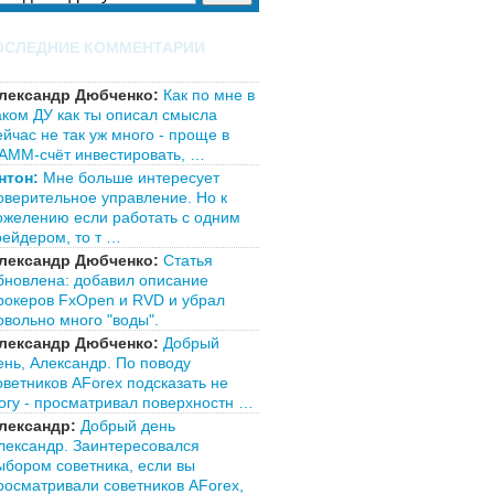
ОСЛЕДНИЕ КОММЕНТАРИИ
лександр Дюбченко:
Как по мне в
аком ДУ как ты описал смысла
ейчас не так уж много - проще в
АММ-счёт инвестировать, …
нтон:
Мне больше интересует
оверительное управление. Но к
ожелению если работать с одним
рейдером, то т …
лександр Дюбченко:
Статья
бновлена: добавил описание
рокеров FxOpen и RVD и убрал
овольно много "воды".
лександр Дюбченко:
Добрый
ень, Александр. По поводу
оветников AForex подсказать не
огу - просматривал поверхностн …
лександр:
Добрый день
лександр. Заинтересовался
ыбором советника, если вы
росматривали советников AForex,