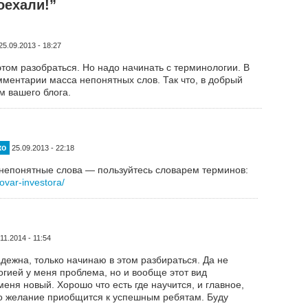
оехали!”
25.09.2013 - 18:27
этом разобраться. Но надо начинать с терминологии. В
ментарии масса непонятных слов. Так что, в добрый
м вашего блога.
ко
25.09.2013 - 22:18
 непонятные слова — пользуйтесь словарем терминов:
lovar-investora/
11.2014 - 11:54
адежна, только начинаю в этом разбираться. Да не
огией у меня проблема, но и вообще этот вид
меня новый. Хорошо что есть где научится, и главное,
ло желание приобщится к успешным ребятам. Буду