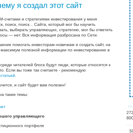
ему я создал этот сайт
-счетами и стратегиями инвестирования у меня
, поиск, поиск... Сайта, который мог бы научить
ать, выбирать управляющих, стратегию, мог бы ответить
осы — нет. Вся информация разбросана по Сети.
ение помогать инвесторам-новичкам и создать сайт, на
 максимум полезной информации по инвестированию в
 среди читателей блога будут люди, которые относятся к
о. Если вы тоже так считаете - рекомендую
 статьей
.
учится, и сайт будет вам полезен!
на такие темы:
И
чет
27
ошего управляющего
80
стиционного портфеля
5