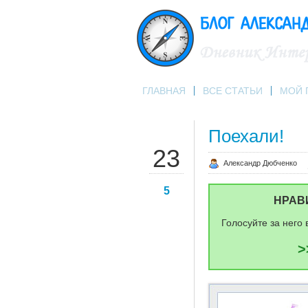
ГЛАВНАЯ
ВСЕ СТАТЬИ
МОЙ 
Поехали!
ДЕК
23
Александр Дюбченко
5
НРАВ
Голосуйте за него 
>