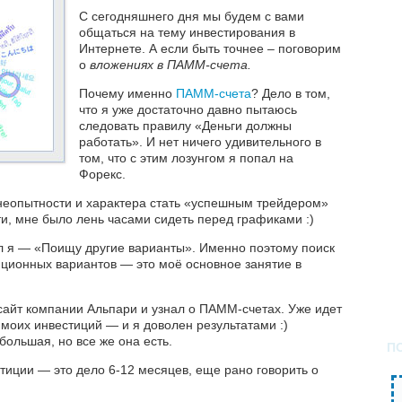
C сегодняшнего дня мы будем с вами
общаться на тему инвестирования в
Интернете. А если быть точнее – поговорим
о
вложениях в ПАММ-счета.
Почему именно
ПАММ-счета
? Дело в том,
что я уже достаточно давно пытаюсь
следовать правилу «Деньги должны
работать». И нет ничего удивительного в
том, что с этим лозунгом я попал на
Форекс.
 неопытности и характера стать «успешным трейдером»
ти, мне было лень часами сидеть перед графиками :)
л я
— «Поищу другие варианты». Именно поэтому поиск
иционных вариантов — это моё основное занятие в
сайт компании Альпари и узнал о ПАММ-счетах. Уже идет
моих инвестиций — и я доволен результатами :)
большая, но все же она есть.
П
стиции — это дело 6-12 месяцев, еще рано говорить о