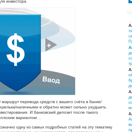
ля инвестора.
П
А
т
с
П
А
д
с
т
А
о
б
д
А
д
й
маршрут перевода средств с вашего счёта в банке/
с
кошелька/наличными и обратно может сильно ухудшить
м
нвестирования. И банковский депозит после такого
А
ж плохим вариантом…
А
в
значно одну из самых подробных статей на эту тематику
п