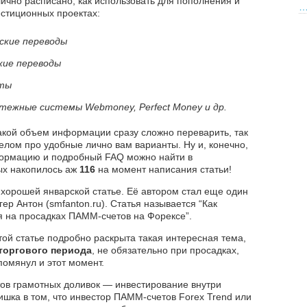
тлично расписано, как использовать для пополнения и
естиционных проектах:
ские переводы
кие переводы
рты
ежные системы Webmoney, Perfect Money и др.
такой объем информации сразу сложно переварить, так
елом про удобные лично вам варианты. Ну и, конечно,
ормацию и подробный FAQ можно найти в
ых накопилось аж
116
на момент написания статьи!
хорошей январской статье. Её автором стал еще один
ер Антон (smfanton.ru). Статья называется “Как
я на просадках ПАММ-счетов на Форексе”.
этой статье подробно раскрыта такая интересная тема,
торгового периода
, не обязательно при просадках,
упомянул и этот момент.
тов грамотных доливок — инвестирование внутри
ишка в том, что инвестор ПАММ-счетов Forex Trend или