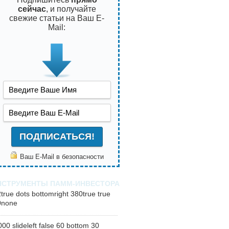
сейчас
, и получайте
свежие статьи на Ваш E-
Mail:
Ваш E-Mail в безопасности
НСТРУМЕНТЫ ПАММ-ИНВЕСТОРА
2
true
dots
bottomright
380
true
true
0
none
000
slideleft
false
60
bottom
30