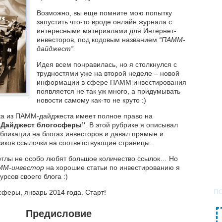
Возможно, вы еще помните мою попытку
запустить что-то вроде онлайн журнала с
интересными материалами для Интернет-
инвесторов, под кодовым названием
“ПАММ-
дайджест”.
Идея всем понравилась, но я столкнулся с
трудностями уже на второй неделе – новой
информации в сфере ПАММ инвестирования
появляется не так уж много, а придумывать
новости самому как-то не круто :)
ика из ПАММ-дайджеста имеет полное право на
“Дайджест блогосферы”
. В этой рубрике я описывал
бликации на блогах инвесторов и давал прямые и
виков ссылочки на соответствующие страницы.
углы не особо любят большое количество ссылок… Но
ММ-инвестор
на хорошие статьи по инвестированию я
сов своего блога :)
П
сферы, январь 2014 года. Старт!
Предисловие