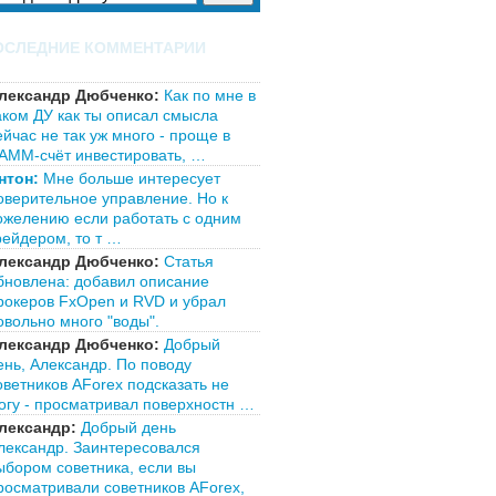
ОСЛЕДНИЕ КОММЕНТАРИИ
лександр Дюбченко:
Как по мне в
аком ДУ как ты описал смысла
ейчас не так уж много - проще в
АММ-счёт инвестировать, …
нтон:
Мне больше интересует
оверительное управление. Но к
ожелению если работать с одним
рейдером, то т …
лександр Дюбченко:
Статья
бновлена: добавил описание
рокеров FxOpen и RVD и убрал
овольно много "воды".
лександр Дюбченко:
Добрый
ень, Александр. По поводу
оветников AForex подсказать не
огу - просматривал поверхностн …
лександр:
Добрый день
лександр. Заинтересовался
ыбором советника, если вы
росматривали советников AForex,