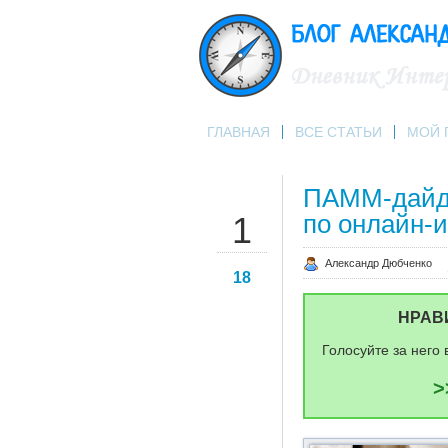
ГЛАВНАЯ
ВСЕ СТАТЬИ
МОЙ 
ПАММ-дайдж
ФЕВ
по онлайн-и
1
Александр Дюбченко
18
НРАВ
Голосуйте за него 
>