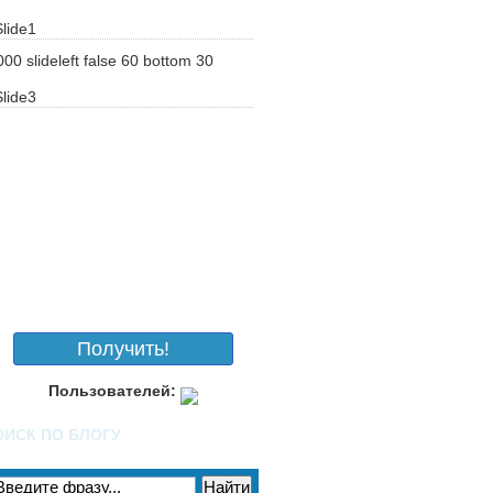
000
slideleft
false
60
bottom
30
Получить!
Пользователей:
ОИСК ПО БЛОГУ