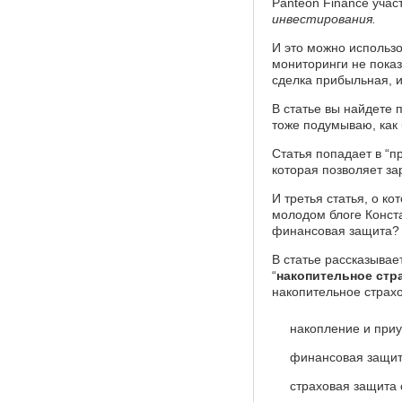
Panteon Finance уча
инвестирования.
И это можно использо
мониторинги не пока
сделка прибыльная, 
В статье вы найдете 
тоже подумываю, как 
Статья попадает в “пр
которая позволяет за
И третья статья, о ко
молодом блоге Конста
финансовая защита? 
В статье рассказыва
“
накопительное стр
накопительное страхо
накопление и при
финансовая защита
страховая защита 