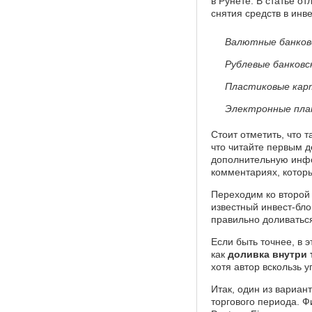
в Рунете. В статье о
снятия средств в инв
Валютные банков
Рублевые банковс
Пластиковые ка
Электронные плат
Стоит отметить, что 
что читайте первым д
дополнительную инф
комментариях, котор
Переходим ко второй 
известный инвест-блог
правильно доливатьс
Если быть точнее, в 
как
доливка внутри 
хотя автор вскользь 
Итак, один из вариан
торгового периода. Ф