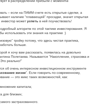
ствует в распределении прибыли
с момента
вать – если на ПАММ-счете есть открытые сделки, а
зывают наличие “плавающей” просадки, значит открытая
и инвестор может
успеть
в ней поучаствовать!
подробный алгоритм по этой тактике инвестирования. Я
бы использовать эти знания на практике :)
изовую” тройку потому, что здесь чистая практика,
работать больше.
торой я хочу вам рассказать, появилась на довольно
нтина Полетаева. Называется “Накопление, страховка и
Это реально!”
ется об очень интересном инвестиционном инструменте
ахование жизни
”. Если говорить по-современному,
вание — это микс таких возможностей, как:
умножение капитала;
 для близких;
самого застрахованного.