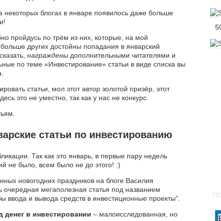
на некоторых блогах в январе появилось даже больше
и!
5
но пройдусь по трём из них, которые, на мой
 больше других достойны попадания в январский
 сказать,
награждены
дополнительными читателями и
ьные по теме «Инвестирование» статьи в виде списка вы
а.
ировать статьи, мол этот автор золотой призёр, этот
сь это не уместно, так как у нас не конкурс.
тьям.
арские статьи по инвестированию
ликации. Так как это январь, в первые пару недель
й не было, всем было не до этого! :)
инных новогодних праздников на блоге Василия
ь очередная мегаполезная статья под названием
П
ы ввода и вывода средств в инвестиционные проекты”.
 денег в инвестировании
– малоисследованная, но