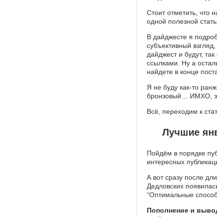
Стоит отметить, что 
одной полезной стать
В дайджесте я подроб
субъективный взгляд,
дайджест и будут, так
ссылками. Ну а остал
найдете в конце пост
Я не буду как-то ранж
бронзовый… ИМХО, зде
Всё, переходим к ста
Лучшие янв
Пойдём в порядке пуб
интересных публикаци
А вот сразу после дл
Дедловских появилас
“Оптимальные способ
Пополнение и вывод