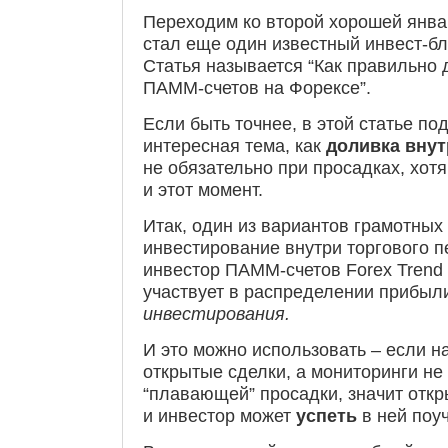
Переходим ко второй хорошей январ
стал еще один известный инвест-бло
Статья называется “Как правильно 
ПАММ-счетов на Форексе”.
Если быть точнее, в этой статье по
интересная тема, как
доливка внут
не обязательно при просадках, хот
и этот момент.
Итак, один из вариантов грамотны
инвестирование внутри торгового п
инвестор ПАММ-счетов Forex Trend 
участвует в распределении прибы
инвестирования.
И это можно использовать – если н
открытые сделки, а мониторинги н
“плавающей” просадки, значит отк
и инвестор может
успеть
в ней поу