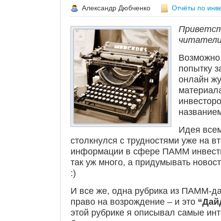
Александр Дюбченко
Отчёты по инв
Приветст
читатели
Возможно
попытку з
онлайн ж
материал
инвесторо
название
Идея всем
столкнулся с трудностями уже на в
информации в сфере ПАММ инвести
так уж много, а придумывать новост
:)
И все же, одна рубрика из ПАММ-д
право на возрождение – и это
“Дай
этой рубрике я описывал самые ин