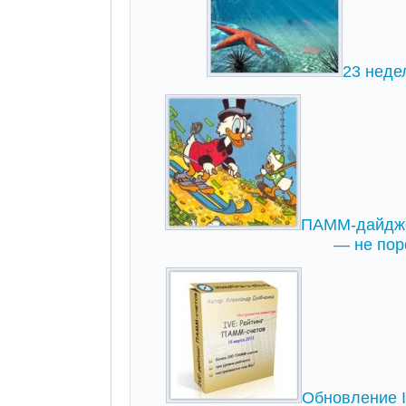
23 неде
ПАММ-дайджес
— не пор
Обновление I