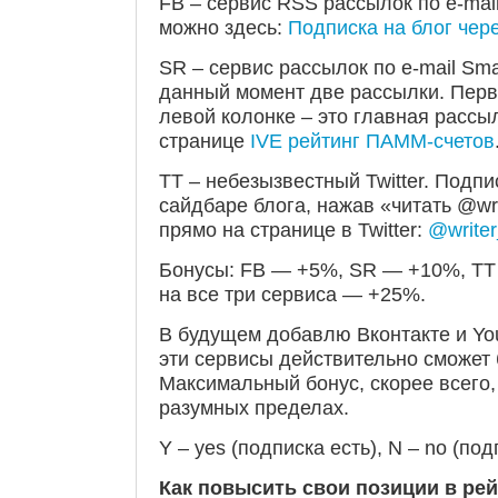
FB – сервис RSS рассылок по e-mai
можно здесь:
Подписка на блог чер
SR – сервис рассылок по e-mail Sma
данный момент две рассылки. Перва
левой колонке – это главная рассыл
странице
IVE рейтинг ПАММ-счетов
TT – небезызвестный Twitter. Подп
сайдбаре блога, нажав «читать @wri
прямо на странице в Twitter:
@writer
Бонусы: FB — +5%, SR — +10%, TT
на все три сервиса — +25%.
В будущем добавлю Вконтакте и You
эти сервисы действительно сможет 
Максимальный бонус, скорее всего,
разумных пределах.
Y – yes (подписка есть), N – no (под
Как повысить свои позиции в ре