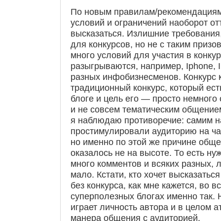
По новым правилам/рекомендациям 
условий и ограничений наоборот о
высказаться. Излишние требования
для конкурсов, но не с таким приз
много условий для участия в конкур
разыгрываются, например, Iphone, I
разных инфобизнесменов. Конкурс 
традиционный конкурс, который ест
блоге и цель его — просто немного 
и не совсем тематическим общением
я наблюдаю противоречие: самим н
простимулировали аудиторию на ча
но именно по этой же причине общ
оказалось не на высоте. То есть ну
много комментов и всяких разных, л
мало. Кстати, кто хочет высказаться
без конкурса, как мне кажется, во в
суперполезных блогах именно так.
играет личность автора и в целом а
манера общения с аудиторией.