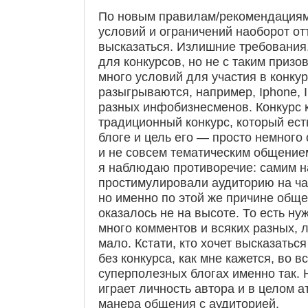
По новым правилам/рекомендациям 
условий и ограничений наоборот о
высказаться. Излишние требования
для конкурсов, но не с таким приз
много условий для участия в конкур
разыгрываются, например, Iphone, I
разных инфобизнесменов. Конкурс 
традиционный конкурс, который ест
блоге и цель его — просто немного 
и не совсем тематическим общением
я наблюдаю противоречие: самим н
простимулировали аудиторию на ча
но именно по этой же причине общ
оказалось не на высоте. То есть ну
много комментов и всяких разных, л
мало. Кстати, кто хочет высказаться
без конкурса, как мне кажется, во в
суперполезных блогах именно так.
играет личность автора и в целом а
манера общения с аудиторией.