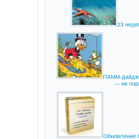
23 неде
ПАММ-дайджес
— не пор
Обновление I