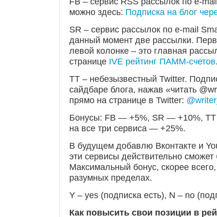
FB – сервис RSS рассылок по e-mai
можно здесь:
Подписка на блог чер
SR – сервис рассылок по e-mail Sma
данный момент две рассылки. Перва
левой колонке – это главная рассыл
странице
IVE рейтинг ПАММ-счетов
TT – небезызвестный Twitter. Подп
сайдбаре блога, нажав «читать @wri
прямо на странице в Twitter:
@writer
Бонусы: FB — +5%, SR — +10%, TT
на все три сервиса — +25%.
В будущем добавлю Вконтакте и You
эти сервисы действительно сможет 
Максимальный бонус, скорее всего,
разумных пределах.
Y – yes (подписка есть), N – no (под
Как повысить свои позиции в ре