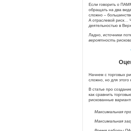
Если говорить о ПАМ
обращать на два вида
сложно – большинство
А отраслевой риск… Ч
деятельностью в Вер
Ладно, источники по
вероятность
рискова
Оце
Начнем с торговых ри
сложно, но для этого
В статье про создани
как сравнить торговы
рискованные варианты
Максимальная про
Максимальная заг
Время работы П