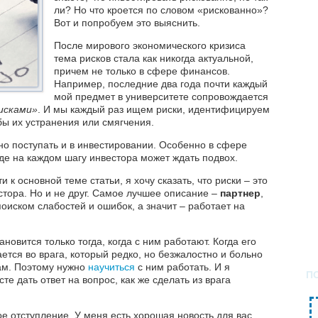
ли? Но что кроется по словом «рискованно»?
Вот и попробуем это выяснить.
После мирового экономического кризиса
тема рисков стала как никогда актуальной,
причем не только в сфере финансов.
Например, последние два года почти каждый
мой предмет в университете сопровождается
исками»
. И мы каждый раз ищем риски, идентифицируем
ы их устранения или смягчения.
но поступать и в инвестировании. Особенно в сфере
де на каждом шагу инвестора может ждать подвох.
и к основной теме статьи, я хочу сказать, что риски – это
естора. Но и не друг. Самое лучшее описание –
партнер
,
оиском слабостей и ошибок, а значит – работает на
новится только тогда, когда с ним работают. Когда его
ется во врага, который редко, но безжалостно и больно
ам. Поэтому нужно
научиться
с ним работать. И я
П
те дать ответ на вопрос, как же сделать из врага
 отступление. У меня есть хорошая новость для вас,