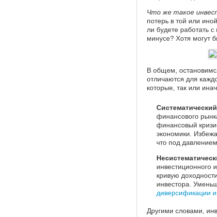
Что же такое инвес
потерь в той или ино
ли будете работать с
минусе? Хотя могут 
В общем, остановимс
отличаются для каждо
которые, так или инач
Систематический
финансового рынка
финансовый кризис
экономики. Избежа
что под давлением
Несистематическ
инвестиционного и
кривую доходности
инвестора. Умень
диверсификации и
Другими словами, инв