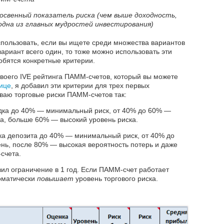
косвенный показатель риска (чем выше доходность,
одна из главных мудростей инвестирования)
спользовать, если вы ищете среди множества вариантов
ариант всего один, то тоже можно использовать эти
обятся конкретные критерии.
своего IVE рейтинга ПАММ-счетов, который вы можете
нице
, я добавил эти критерии для трех первых
ваю торговые риски ПАММ-счетов так:
ка до 40% — минимальный риск, от 40% до 60% —
ка, больше 60% — высокий уровень риска.
ка депозита до 40% — минимальный риск, от 40% до
нь, после 80% — высокая вероятность потерь и даже
счета.
вил ограничение в 1 год. Если ПАММ-счет работает
томатически
повышает
уровень торгового риска.