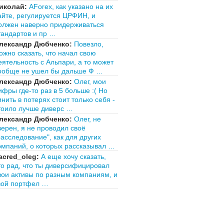
иколай:
AForex, как указано на их
айте, регулируется ЦРФИН, и
олжен наверно придерживаться
тандартов и пр …
лександр Дюбченко:
Повезло,
ожно сказать, что начал свою
еятельность с Альпари, а то может
ообще не ушел бы дальше Ф …
лександр Дюбченко:
Олег, мои
ифры где-то раз в 5 больше :( Но
инить в потерях стоит только себя -
тоило лучше диверс …
лександр Дюбченко:
Олег, не
верен, я не проводил своё
расследование", как для других
омпаний, о которых рассказывал …
acred_oleg:
А еще хочу сказать,
то рад, что ты диверсифицировал
вои активы по разным компаниям, и
вой портфел …