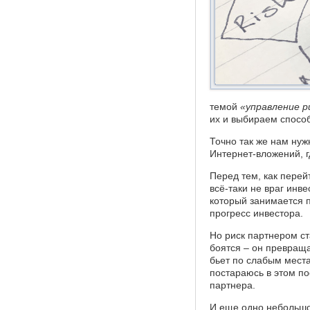
темой
«управление р
их и выбираем способ
Точно так же нам нуж
Интернет-вложений, г
Перед тем, как перейт
всё-таки не враг инв
который занимается п
прогресс инвестора.
Но риск партнером ста
боятся – он превраща
бьет по слабым мест
постараюсь в этом пос
партнера.
И еще одно небольшое