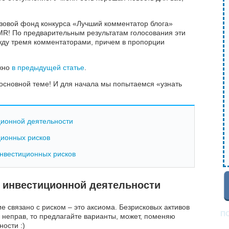
изовой фонд конкурса «Лучший комментатор блога»
MR! По предварительным результатам голосования эти
жду тремя комментаторами, причем в пропорции
ожно
в предыдущей статье
.
 основной теме! И для начала мы попытаемся «узнать
ционной деятельности
ционных рисков
нвестиционных рисков
в инвестиционной деятельности
ие связано с риском – это аксиома. Безрисковых активов
П
я неправ, то предлагайте варианты, может, поменяю
ости :)