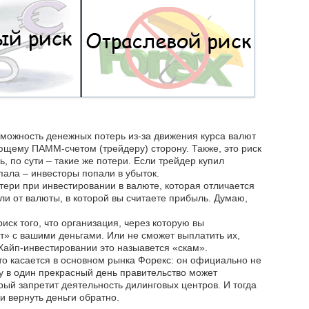
можность денежных потерь из-за движения курса валют
ющему ПАММ-счетом (трейдеру) сторону. Также, это риск
, по сути – такие же потери. Если трейдер купил
пала – инвесторы попали в убыток.
тери при инвестировании в валюте, которая отличается
ли от валюты, в которой вы считаете прибыль. Думаю,
риск того, что организация, через которую вы
т» с вашими деньгами. Или не сможет выплатить их,
 Хайп-инвестировании это назыавется «скам».
то касается в основном рынка Форекс: он официально не
у в один прекрасный день правительство может
орый запретит деятельность дилинговых центров. И тогда
ли вернуть деньги обратно.