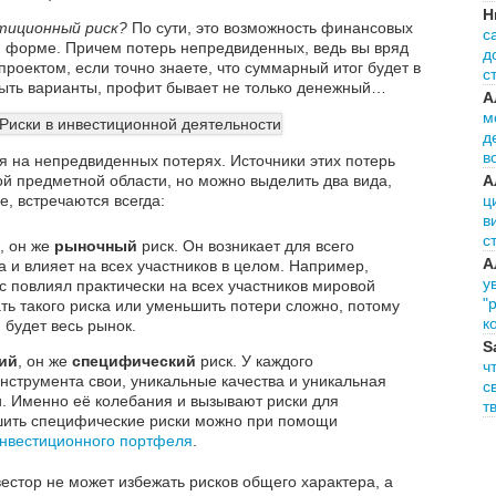
Н
тиционный риск?
По сути, это возможность финансовых
с
й форме. Причем потерь непредвиденных, ведь вы вряд
д
 проектом, если точно знаете, что суммарный итог будет в
с
быть варианты, профит бывает не только денежный…
А
м
д
в
я на непредвиденных потерях. Источники этих потерь
А
й предметной области, но можно выделить два вида,
ц
е, встречаются всегда:
в
с
, он же
рыночный
риск. Он возникает для всего
А
 и влияет на всех участников в целом. Например,
у
 повлиял практически на всех участников мировой
"
ть такого риска или уменьшить потери сложно, потому
к
 будет весь рынок.
S
ий
, он же
специфический
риск. У каждого
ч
нструмента свои, уникальные качества и уникальная
с
. Именно её колебания и вызывают риски для
т
шить специфические риски можно при помощи
нвестиционного портфеля
.
естор не может избежать рисков общего характера, а