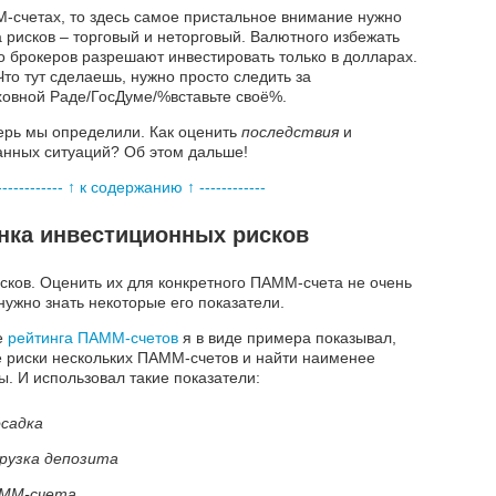
М-счетах, то здесь самое пристальное внимание нужно
 рисков – торговый и неторговый. Валютного избежать
 брокеров разрешают инвестировать только в долларах.
то тут сделаешь, нужно просто следить за
ховной Раде/ГосДуме/%вставьте своё%.
терь мы определили. Как оценить
последствия
и
нных ситуаций? Об этом дальше!
------------ ↑ к содержанию ↑ ------------
нка инвестиционных рисков
сков. Оценить их для конкретного ПАММ-счета не очень
 нужно знать некоторые его показатели.
е
рейтинга ПАММ-счетов
я в виде примера показывал,
е риски нескольких ПАММ-счетов и найти наименее
. И использовал такие показатели:
садка
рузка депозита
АММ-счета