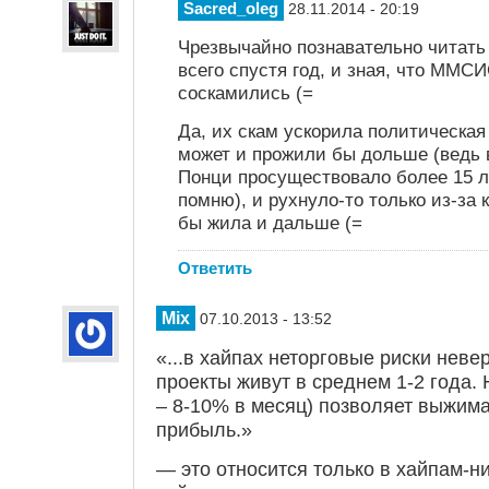
Sacred_oleg
28.11.2014 - 20:19
Чрезвычайно познавательно читат
всего спустя год, и зная, что ММС
соскамились (=
Да, их скам ускорила политическая
может и прожили бы дольше (ведь 
Понци просуществовало более 15 ле
помню), и рухнуло-то только из-за к
бы жила и дальше (=
Ответить
Mix
07.10.2013 - 13:52
«...в хайпах неторговые риски неве
проекты живут в среднем 1-2 года.
– 8-10% в месяц) позволяет выжима
прибыль.»
— это относится только в хайпам-н