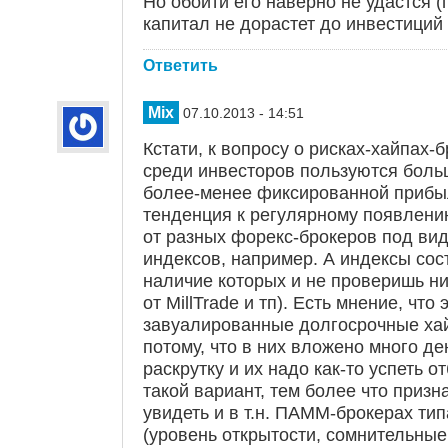
Но обойти его наверно не удастся (
капитал не дорастет до инвестиций 
Ответить
Mix
07.10.2013 - 14:51
Кстати, к вопросу о рисках-хайпах-
среди инвесторов пользуются боль
более-менее фиксированной прибы
тенденция к регулярному появлен
от разных форекс-брокеров под ви
индексов, например. А индексы сос
наличие которых и не проверишь н
от MillTrade и тп). Есть мнение, чт
завуалированные долгосрочные ха
потому, что в них вложено много де
раскрутку и их надо как-то успеть 
такой вариант, тем более что приз
увидеть и в т.н. ПАММ-брокерах ти
(уровень открытости, сомнительные 