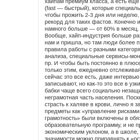
хайпам премиум класса, а есть еще
(fast — быстрый), которые специаль
чтобы прожить 2-3 дня или неделю,
рекорд для таких фастов. Конечно 
намного больше — от 60% в месяц, 
Вообще, хайп-индустрия больше раз
нам и пришла, но там люди более 
правила работы с разными категор
анализа, специальные сервисы-мони
пр. И чтобы быть постоянно в плюс
только этим, ежедневно отслеживая
сейчас это все есть, даже интервь
записывают, но как-то это все в узк
бабки чаще всего социально неза
неграмотная часть населения. Поск
страсть к халяве в крови, лично я з
предметы как «управление рисками
грамотность» были включены в обя
образовательную программу, и не п
экономическим уклоном, а в школе, 
значимости можно приравнять к «о