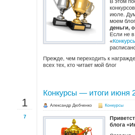
В этом по
конкурсов
июле. Дум
моем бло
деньги, 
Если не в
«
Конкурс
расписано
Прежде, чем переходить к награжд
всех тех, кто читает мой блог
Конкурсы — итоги июня 2
ИЮЛ
1
Александр Дюбченко
Конкурсы
7
Приветст
блога «И