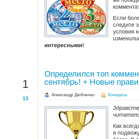
коммента
Если бол
следите з
условия 
изменили
интересными!
Определился топ коммен
ОКТ
сентябрь! + Новые прав
1
Александр Дюбченко
Конкурсы
13
Здравств
читатели
Как всегд
я подвожу