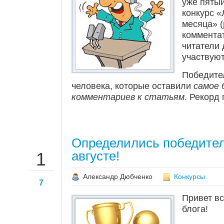
уже пяты
конкурс 
месяца» 
комментат
читатели 
участвуют
Победите
человека, которые оставили
самое 
комментариев к статьям
. Рекорд 
Определились победител
СЕН
августе!
1
Александр Дюбченко
Конкурсы
7
Привет в
блога!