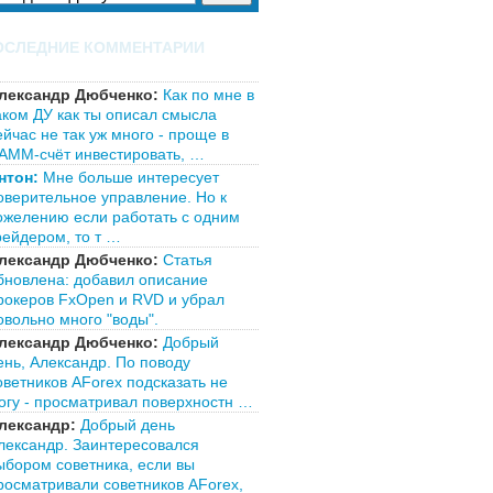
ОСЛЕДНИЕ КОММЕНТАРИИ
лександр Дюбченко:
Как по мне в
аком ДУ как ты описал смысла
ейчас не так уж много - проще в
АММ-счёт инвестировать, …
нтон:
Мне больше интересует
оверительное управление. Но к
ожелению если работать с одним
рейдером, то т …
лександр Дюбченко:
Статья
бновлена: добавил описание
рокеров FxOpen и RVD и убрал
овольно много "воды".
лександр Дюбченко:
Добрый
ень, Александр. По поводу
оветников AForex подсказать не
огу - просматривал поверхностн …
лександр:
Добрый день
лександр. Заинтересовался
ыбором советника, если вы
росматривали советников AForex,