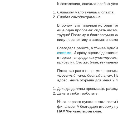
К сожалению, сначала особых успе
Слишком мало знаний и опыта.
Слабая самодисциплина.
Впрочем, это типичная история тр
еще одна проблема: сидеть часам
трудно! Поэтому я благоразумно
о
вижу перспективу в автоматическо
Благодаря работе, а точнее одном
счетами
. И сразу оценил достоинс
в торгах ты вроде как
участвуешь,
прибыли). Это же, блин, гениально
Плюс, как раз в то время я прочит
«Богатый папа, бедный папа»
. Н
адрес, книга открыла для меня 2 
Доходы должны превышать расхо
Деньги любят работать
Из-за первого пункта я стал вести
финансов. А благодаря второму пу
ПАММ-инвестирование.