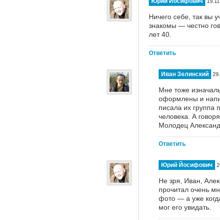
Юрий Йосифович
19.11
Ничего себе, так вы 
знакомы — честно гово
лет 40.
Ответить
Иван Зелинский
29.
Мне тоже изначаль
оформлены и напи
писала их группа 
человека. А говор
Молодец Александр
Ответить
Юрий Йосифович
2
Не зря, Иван, Але
прочитал очень мн
фото — а уже когда
мог его увидать.