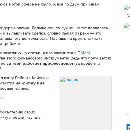
хов в этой сфере не было. А все по двум причинам:
5
ейдера-новичка. Дальше пошло лучше, но тут появилась
и и вылавливать сделки, словно
рыбак
из реки — это
ставил
эту деятельность. Но лишь на время, так как я
м трейдинге.
у заказчику на статьи, я познакомился с
ПАММ-
тва этого финансового инструмента! Ведь что получается:
но
за тебя работает профессионал
(за процент от
!
ал книгу Роберта Кийосаки
есмотря на критику в ее
простые истины:
ды
 бухгалтерию своих
П
нкту я решил изучать