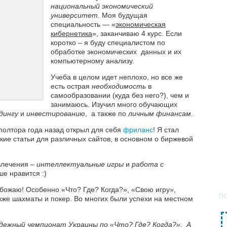
национальный экономический
университет.
Моя будущая
специальность — «
экономическая
кибернетика
», заканчиваю 4 курс. Если
коротко – я буду специалистом по
обработке экономических данных и их
компьютерному анализу.
Учеба в целом идет неплохо, но все же
есть острая
необходимость
в
самообразовании (куда без него?), чем и
занимаюсь. Изучил много обучающих
дингу
и
инвестированию
, а также по
личным финансам.
полтора года назад открыл для себя
фриланс
! Я стал
ие статьи для различных сайтов, в основном о биржевой
влечения –
интеллектуальные игры
и
работа с
е нравится :)
божаю! Особенно «Что? Где? Когда?», «Свою игру»,
П
также шахматы и покер. Во многих были успехи на местном
дежный чемпионат Украины по «Что? Где? Когда?». А