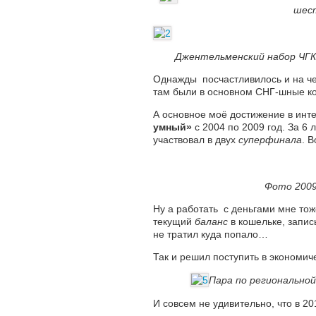
шес
Джентельменский набор ЧГ
Однажды посчастливилось и на ч
там были в основном СНГ-шные ко
А основное моё достижение в инте
умный»
с 2004 по 2009 год. За 6 
участвовал в двух
суперфинала
. 
Фото 2009
Ну а работать с деньгами мне тоже
текущий
баланс
в кошельке, запи
не тратил куда попало…
Так и решил поступить в экономич
Пара по региональной
И совсем не удивительно, что в 20