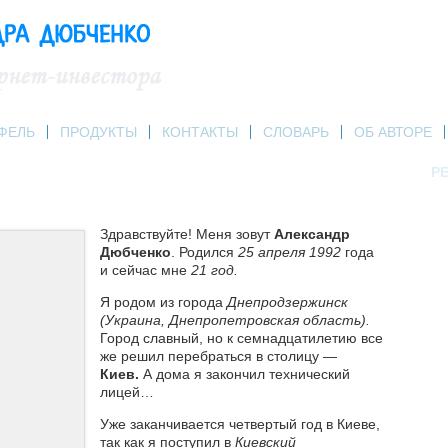
ФЕЛЬ
ПРОДУКТЫ
КОНТАКТЫ
СЛОВАРЬ
ОБ АВТОРЕ
РЕ
Здравствуйте! Меня зовут
Александр
Дюбченко
. Родился
25 апреля 1992
года
и сейчас мне
21 год.
Я родом из города
Днепродзержинск
(Украина, Днепропетровская область).
Город славный, но к семнадцатилетию все
же решил перебраться в столицу —
Киев.
А дома я закончил технический
лицей…
Уже заканчивается четвертый год в Киеве,
так как я поступил в
Киевский