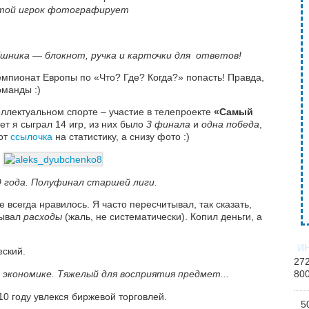
той игрок фотографирует
Кшника — б
локнот, ручка и карточки для ответов!
емпионат Европы по
«Что? Где? Когда?»
попасть! Правда,
манды :)
ллектуальном спорте – участие в телепроекте
«Самый
лет я сыграл 14 игр, из них было
3 финала
и
одна победа
,
Вот
ссылочка
на статистику, а снизу фото :)
 года. Полуфинал старшей лиги.
 всегда нравилось. Я часто пересчитывал, так сказать,
сывал
расходы
(жаль, не систематически). Копил деньги, а
И
еский.
27
 экономике. Тяжелый для восприятия предмет...
80
10 году увлекся биржевой торговлей.
5