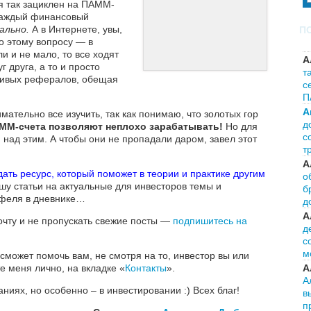
я так зациклен на ПАММ-
 каждый финансовый
ально.
А в Интернете, увы,
П
 этому вопросу — в
и и не мало, то все ходят
А
г друга, а то и просто
т
чивых рефералов, обещая
с
П
А
мательно все изучить, так как понимаю, что золотых гор
д
ММ-счета позволяют неплохо зарабатывать!
Но для
с
 над этим. А чтобы они не пропадали даром, завел этот
т
А
дать ресурс, который поможет в теории и практике другим
о
шу статьи на актуальные для инвесторов темы и
б
тфеля в дневнике…
д
А
очту и не пропускать свежие посты —
подпишитесь на
д
с
м
 сможет помочь вам, не смотря на то, инвестор вы или
е меня лично, на вкладке «
Контакты
».
А
А
ниях, но особенно – в инвестировании :) Всех благ!
в
п