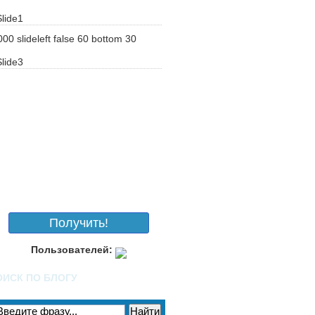
000
slideleft
false
60
bottom
30
Получить!
Пользователей:
ОИСК ПО БЛОГУ