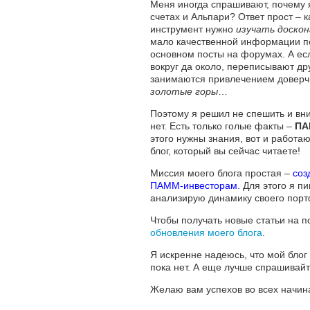
Меня иногда спрашивают, почему 
счетах и Альпари? Ответ прост –
инструмент нужно
изучать доскон
мало качественной информации по
основном посты на форумах. А есл
вокруг да около, переписывают дру
занимаются привлечением довер
золотые горы
…
Поэтому я решил не спешить и вни
нет. Есть только голые факты –
ПА
этого нужны знания, вот и работаю
блог, который вы сейчас читаете!
Миссия моего блога простая –
соз
ПАММ-инвесторам.
Для этого я пи
анализирую динамику своего пор
Чтобы получать новые статьи на п
обновления моего блога
.
Я искренне надеюсь, что мой блог
пока нет. А еще лучше спрашивайт
Желаю вам успехов во всех начина