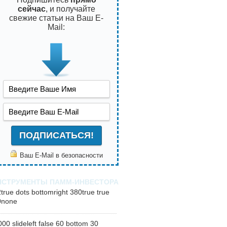
сейчас
, и получайте
свежие статьи на Ваш E-
Mail:
Ваш E-Mail в безопасности
НСТРУМЕНТЫ ПАММ-ИНВЕСТОРА
2
true
dots
bottomright
380
true
true
0
none
000
slideleft
false
60
bottom
30