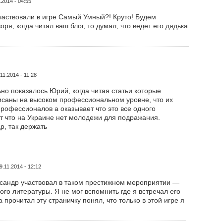
.2014 - 04:55
участвовали в игре Самый Умный?! Круто! Будем
ря, когда читал ваш блог, то думал, что ведет его дядька
11.2014 - 11:28
но показалось Юрий, когда читая статьи которые
саны на высоком профессиональном уровне, что их
профессионалов а оказывает что это все одного
ят что на Украине нет молодежи для подражания.
, так держать
9.11.2014 - 12:12
ксандр участвовал в таком престижном мероприятии —
ого литературы. Я не мог вспомнить где я встречал его
 прочитал эту страничку понял, что только в этой игре я