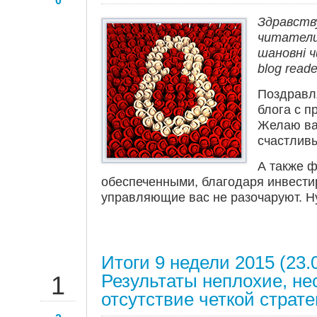
0
Здравств
читатели
шановнi ч
blog reade
Поздравл
блога с п
Желаю ва
счастлив
А также 
обеспеченными, благодаря инвести
управляющие вас не разочаруют. Н
Итоги 9 недели 2015 (23.
МАР
Результаты неплохие, не
1
отсутствие четкой страте