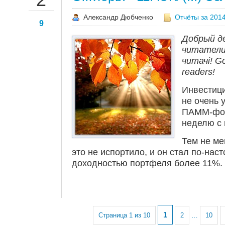
Александр Дюбченко
Отчёты за 2014
9
Добрый д
читатели!
читачі! Go
readers!
Инвестиц
не очень 
ПАММ-фон
неделю с 
Тем не ме
это не испортило, и он стал по-нас
доходностью портфеля более 11%.
1
Страница 1 из 10
2
…
10