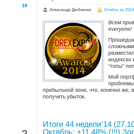
18
Александр Дюбченко
Отчёты за 2014
Всем прив
everyone!
Прошедши
сложными 
разместил
индексах
“топы” по
Мой портф
проблемы,
прибыльной зоне, что, конечно же, 
получить убыток.
Итоги 44 недели’14 (27.10
НОЯ
Октябрь: +11.48% (!!!) Зо
2