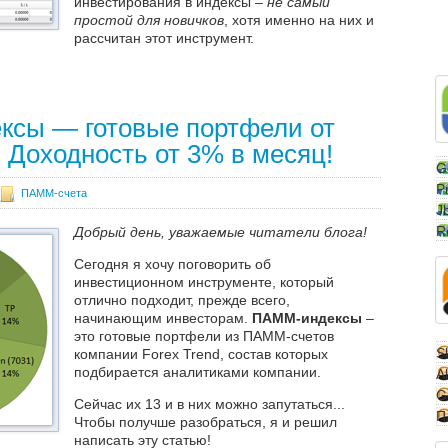
инвестирования в индексы –
не самый
простой для новичков
, хотя именно на них и
рассчитан этот инструмент.
Далее
сы — готовые портфели от
. Доходность от 3% в месяц!
G
P
ПАММ-счета
J
R
Добрый день, уважаемые читатели блога!
Сегодня я хочу поговорить об
инвестиционном инструменте, который
отлично подходит, прежде всего,
начинающим инвесторам.
ПАММ-индексы
–
это готовые портфели из ПАММ-счетов
Sk
компании Forex Trend, состав которых
подбирается аналитиками компании.
A
G
Сейчас их 13 и в них можно запутаться...
П
Чтобы получше разобраться, я и решил
написать эту статью!