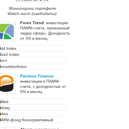
Мониторинг портфеля
Watch-лист (кандидаты)
Forex Trend
: инвестиции
ПАММ-счета, признанный
лидер сферы. Доходность
от 3% в месяц.
old Index
rize2 Index
born
omashkoAnton
Panteon Finance
:
инвестиции в ПАММ-
счета, с доходностью от
5% в месяц.
illed
leksej
elios
АММ-фонд Консервативный