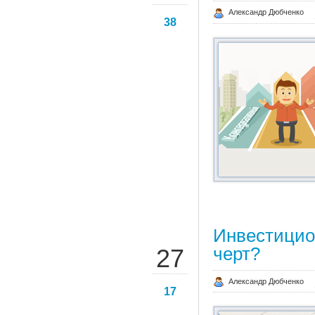
Александр Дюбченко
38
Инвестицио
СЕН
черт?
27
Александр Дюбченко
17