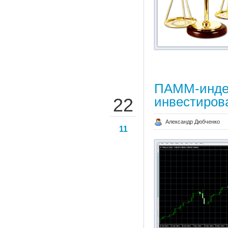
ПАММ-индек
ЯНВ
инвестиров
22
Александр Дюбченко
11