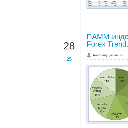
ПАММ-индек
ДЕК
Forex Trend
28
Александр Дюбченко
25