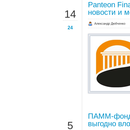
Panteon Fin
НОЯ
новости и м
14
Александр Дюбченко
24
ПАММ-фонды
НОЯ
выгодно вл
5