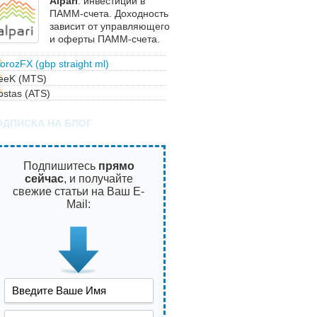
Alpari
: инвестиции в
ПАММ-счета. Доходность
зависит от управляющего
и оферты ПАММ-счета.
orozFX (gbp straight ml)
eeK (MTS)
ostas (ATS)
ОДПИСКА НА БЛОГ
Подпишитесь
прямо
сейчас
, и получайте
свежие статьи на Ваш E-
Mail: