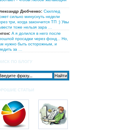
…
лександр Дюбченко:
Скиллед
ожет сильно минуснуть недели
ерез три, когда закончится ТП :) Увы
ывести тоже нельзя зара …
нтон:
А я долился в него после
рошлой просадки через фонд... Но,
ам нужно быть осторожным, и
ледить за …
ОИСК ПО БЛОГУ
ОРОШИЕ СТАТЬИ