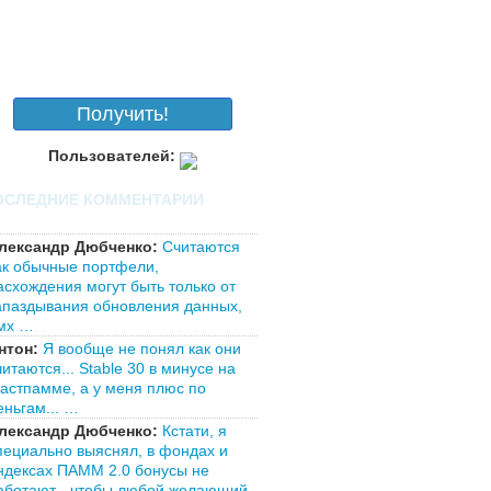
Получить!
Пользователей:
ОСЛЕДНИЕ КОММЕНТАРИИ
лександр Дюбченко:
Считаются
ак обычные портфели,
асхождения могут быть только от
апаздывания обновления данных,
мх …
нтон:
Я вообще не понял как они
читаются... Stable 30 в минусе на
астпамме, а у меня плюс по
еньгам... …
лександр Дюбченко:
Кстати, я
пециально выяснял, в фондах и
ндексах ПАММ 2.0 бонусы не
аботают - чтобы любой желающий