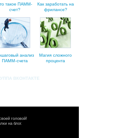
то такое ПАММ-
Как заработать на
счет?
фрилансе?
ошаговый анализ
Магия сложного
ПАММ-счета
процента
РУППА ВКОНТАКТЕ
своей головой!
ки на блог.