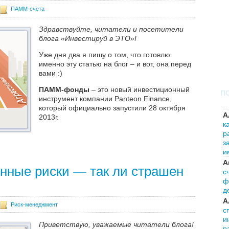
ПАММ-счета
Здравствуйте, читатели и посетители
блога «Инвестируй в ЭТО»!
Уже дня два я пишу о том, что готовлю
именно эту статью на блог – и вот, она перед
вами :)
ПАММ-фонды
– это новый инвестиционный
П
инструмент компании Panteon Finance,
который официально запустили 28 октября
А
2013г.
к
р
Далее
з
и
А
нные риски — так ли страшен
с
ф
д
А
Риск-менеджмент
с
и
Приветствую, уважаемые читатели блога!
р