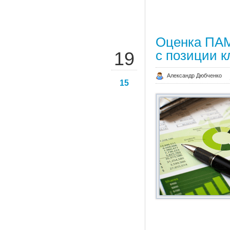
Оценка ПА
НОЯ
с позиции к
19
Александр Дюбченко
15