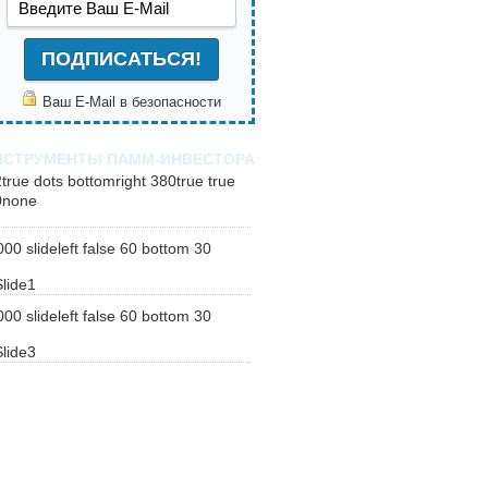
Ваш E-Mail в безопасности
НСТРУМЕНТЫ ПАММ-ИНВЕСТОРА
2
true
dots
bottomright
380
true
true
0
none
000
slideleft
false
60
bottom
30
000
slideleft
false
60
bottom
30