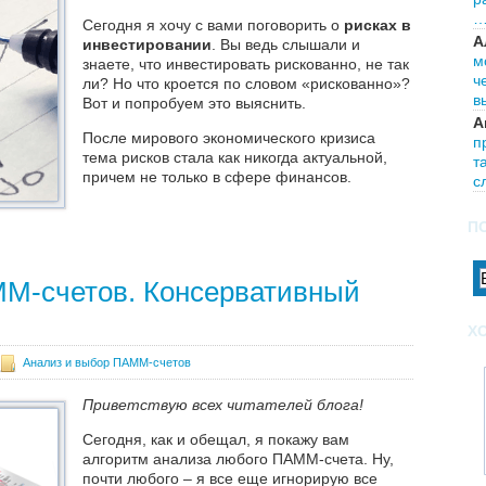
Сегодня я хочу с вами поговорить о
рисках в
А
инвестировании
. Вы ведь слышали и
м
знаете, что инвестировать рискованно, не так
ч
ли? Но что кроется по словом «рискованно»?
в
Вот и попробуем это выяснить.
А
После мирового экономического кризиса
п
тема рисков стала как никогда актуальной,
т
причем не только в сфере финансов.
с
Далее
П
М-счетов. Консервативный
Х
Анализ и выбор ПАММ-счетов
Приветствую всех читателей блога!
Сегодня, как и обещал, я покажу вам
алгоритм анализа любого ПАММ-счета. Ну,
почти любого – я все еще игнорирую все