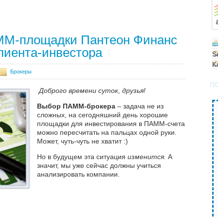
Далее
ММ-площадки Пантеон Финанс
m
лиента-инвестора
S
K
Брокеры
П
Доброго времени суток, друзья!
Выбор ПАММ-брокера
– задача не из
сложных, на сегодняшний день хорошие
площадки для инвестирования в ПАММ-счета
можно пересчитать на пальцах одной руки.
Может, чуть-чуть не хватит :)
Но в будущем эта ситуация
изменится.
А
значит, мы уже сейчас должны учиться
анализировать компании.
Далее